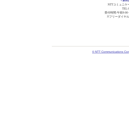
<本件
NTTコミュニ
TEL:
受付時間:午前9:0
※フリーダイヤ
© NTT Communications Corpo